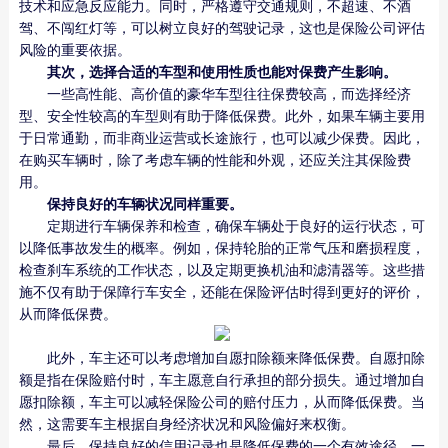
技术和应急反应能力。同时，严格遵守交通规则，不超速、不酒
驾、不闯红灯等，可以树立良好的驾驶记录，这也是保险公司评估
风险的重要依据。
其次，选择合适的车型和使用性质也能对保费产生影响。
一些高性能、高价值的豪华车型往往保费较高，而选择经济
型、安全性较高的车型则有助于降低保费。此外，如果车辆主要用
于日常通勤，而非商业运营或长途旅行，也可以减少保费。因此，
在购买车辆时，除了考虑车辆的性能和外观，还应关注其保险费
用。
保持良好的车辆状况同样重要。
定期进行车辆保养和检查，确保车辆处于良好的运行状态，可
以降低事故发生的概率。例如，保持轮胎的正常气压和磨损程度，
检查刹车系统的工作状态，以及定期更换机油和滤清器等。这些措
施不仅有助于保障行车安全，还能在保险评估时得到更好的评价，
从而降低保费。
此外，车主还可以考虑增加自愿扣除额来降低保费。自愿扣除
额是指在保险赔付时，车主愿意自行承担的部分损失。通过增加自
愿扣除额，车主可以减轻保险公司的赔付压力，从而降低保费。当
然，这需要车主根据自身经济状况和风险偏好来权衡。
最后，保持良好的信用记录也是降低保费的一个有效途径。一