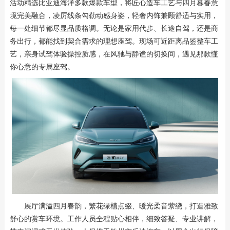
活动精选比亚迪海洋多款爆款车型，将匠心造车工艺与四月暮春意
境完美融合，凌厉线条勾勒动感身姿，轻奢内饰兼顾舒适与实用，
每一处细节都尽显品质格调。无论是家用代步、长途自驾，还是商
务出行，都能找到契合需求的理想座驾。现场可近距离品鉴整车工
艺，亲身试驾体验操控质感，在风驰与静谧的切换间，遇见那款懂
你心意的专属座驾。
展厅满溢四月春韵，繁花绿植点缀、暖光柔音萦绕，打造雅致
舒心的赏车环境。工作人员全程贴心相伴，细致答疑、专业讲解，