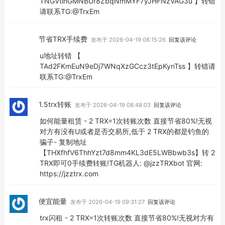
TNGVtihGMNBUf8ZbqNmMYF7yJHFNzVAG3u 】转错
请联系TG:@TrxEm
节省TRX手续费
发布于 2026-04-19 08:15:26
回复该评论
u地址转错 【
TAd2FKmEuN9eDj7WNqXzGCcz3tEpKynTss 】转错请
联系TG:@TrxEm
1.5trx转账
发布于 2026-04-19 08:48:03
回复该评论
如何能量租赁 - 2 TRX=1次转账次数 直接节省80%!无视
对方有没有U或者是否交易所,低于 2 TRX的都是钓鱼的
骗子- 复制地址
【THXfhfV6ThhYzt7d8mm4KL3dE5LWBbwb3s】转 2
TRX即可0手续费转账!TG机器人: @jzzTRXbot 官网:
https://jzztrx.com
便宜能量
发布于 2026-04-19 09:31:27
回复该评论
trx闪租 - 2 TRX=1次转账次数 直接节省80%!无视对方有