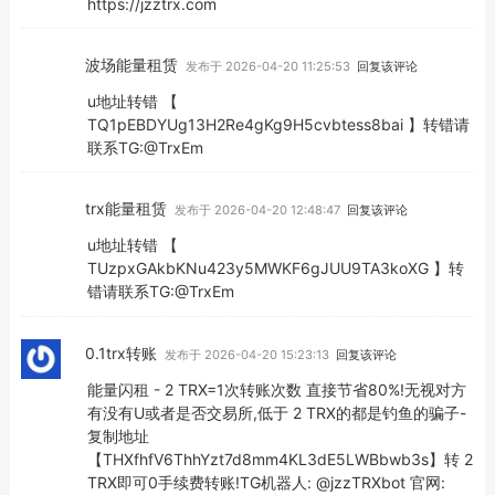
https://jzztrx.com
波场能量租赁
发布于 2026-04-20 11:25:53
回复该评论
u地址转错 【
TQ1pEBDYUg13H2Re4gKg9H5cvbtess8bai 】转错请
联系TG:@TrxEm
trx能量租赁
发布于 2026-04-20 12:48:47
回复该评论
u地址转错 【
TUzpxGAkbKNu423y5MWKF6gJUU9TA3koXG 】转
错请联系TG:@TrxEm
0.1trx转账
发布于 2026-04-20 15:23:13
回复该评论
能量闪租 - 2 TRX=1次转账次数 直接节省80%!无视对方
有没有U或者是否交易所,低于 2 TRX的都是钓鱼的骗子-
复制地址
【THXfhfV6ThhYzt7d8mm4KL3dE5LWBbwb3s】转 2
TRX即可0手续费转账!TG机器人: @jzzTRXbot 官网: