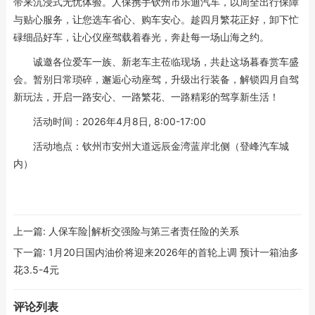
带来沉浸式无忧体验。人保携手钦州市乐迪汽车，以周全出行保障
与贴心服务，让您选车省心、购车安心。趁四月繁花正好，卸下忙
碌细品好车，让心仪座驾载着春光，奔赴每一场山海之约。
诚邀各位爱车一族、新老车主莅临现场，共赴这场暮春赏车盛
会。暂别日常琐碎，邂逅心动座驾，升级出行装备，解锁四月自驾
新玩法，开启一路安心、一路繁花、一路精彩的驾享新生活！
活动时间：2026年4月8日, 8:00-17:00
活动地点：钦州市安州大道远辰金湾蓝岸北侧（登峰汽车城
内）
上一篇:
人保车险|解析交强险与第三者责任险的关系
下一篇:
1月20日国内油价将迎来2026年的首轮上调 预计一箱油多
花3.5-4元
评论列表