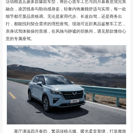
活动精选五菱多款爆款车型，将匠心造车工艺与四月暮春意境完美
融合，凌厉线条勾勒动感身姿，轻奢内饰兼顾舒适与实用，每一处
细节都尽显品质格调。无论是家用代步、长途自驾，还是商务出
行，都能找到契合需求的理想座驾。现场可近距离品鉴整车工艺，
亲身试驾体验操控质感，在风驰与静谧的切换间，遇见那款懂你心
意的专属座驾。
展厅满溢四月春韵，繁花绿植点缀、暖光柔音萦绕，打造雅致